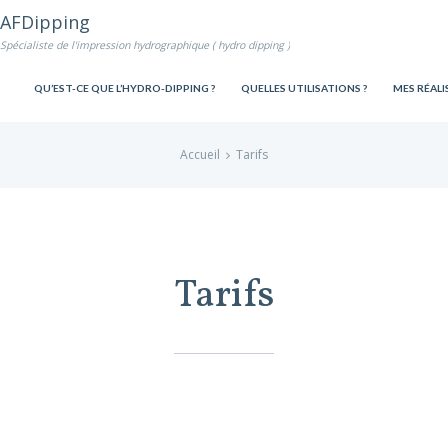
AFDipping
Spécialiste de l'impression hydrographique ( hydro dipping )
QU’EST-CE QUE L’HYDRO-DIPPING ?
QUELLES UTILISATIONS ?
MES RÉALI
Accueil
Tarifs
Tarifs