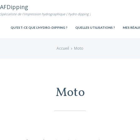
AFDipping
Spécialiste de l'impression hydrographique ( hydro dipping )
QU’EST-CE QUE L’HYDRO-DIPPING ?
QUELLES UTILISATIONS ?
MES RÉALI
Accueil
Moto
Moto