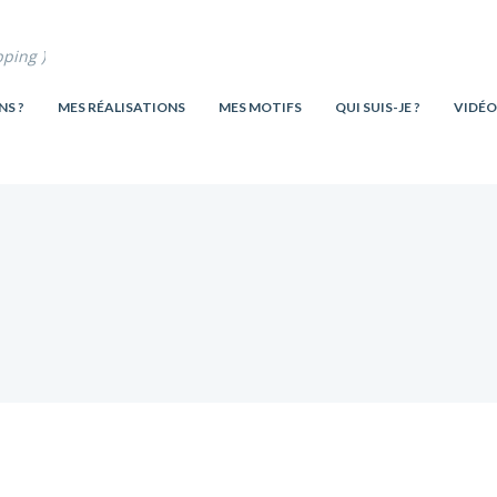
pping )
NS ?
MES RÉALISATIONS
MES MOTIFS
QUI SUIS-JE ?
VIDÉO